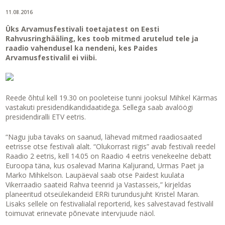
11.08.2016
Üks Arvamusfestivali toetajatest on Eesti
Rahvusringhääling, kes toob mitmed arutelud tele ja
raadio vahendusel ka nendeni, kes Paides
Arvamusfestivalil ei viibi.
Reede õhtul kell 19.30 on pooleteise tunni jooksul Mihkel Kärmas
vastakuti presidendikandidaatidega. Sellega saab avalöögi
presidendiralli ETV eetris.
“Nagu juba tavaks on saanud, lähevad mitmed raadiosaated
eetrisse otse festivali alalt. “Olukorrast riigis” avab festivali reedel
Raadio 2 eetris, kell 14.05 on Raadio 4 eetris venekeelne debatt
Euroopa täna, kus osalevad Marina Kaljurand, Urmas Paet ja
Marko Mihkelson. Laupäeval saab otse Paidest kuulata
Vikerraadio saateid Rahva teenrid ja Vastasseis,” kirjeldas
planeeritud otseülekandeid ERRi turundusjuht Kristel Maran.
Lisaks sellele on festivalialal reporterid, kes salvestavad festivalil
toimuvat erinevate põnevate intervjuude näol.