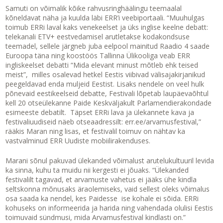
Samuti on võimalik kõike rahvusringhäälingu teemaalal
kõneldavat näha ja kuulda läbi ERR’i veebiportaali. “Muuhulgas
toimub ERRi laval kaks venekeelset ja üks inglise keelne debatt:
telekanali ETV+ eestvedamisel arutletakse kodakondsuse
teemadel, sellele järgneb juba eelpool mainitud Raadio 4 saade
Euroopa täna ning koostöös Tallinna Ülikooliga veab ERR
ingliskeelset debatti “Mida elevant minust mõtleb ehk teised
meist”, milles osalevad hetkel Eestis viibivad välisajakirjanikud
peegeldavad enda muljeid Eestist. Lisaks nendele on veel hulk
põnevaid eestikeelseid debatte, Festivali lõpetab laupäevaõhtul
kell 20 otseülekanne Paide Keskväljakult Parlamendierakondade
esimeeste debatilt. Täpset ERRi lava ja ülekannete kava ja
festivaliuudiseid näeb otseaadressilt: err.ee/arvamusfestival,”
rääkis Maran ning lisas, et festivalil toimuv on nähtav ka
vastvalminud ERR Uudiste mobiilirakenduses.
Marani sõnul pakuvad ülekanded võimalust arutelukultuuril levida
ka sinna, kuhu ta muidu nii kergesti ei jõuaks. “Ülekanded
festivalilt tagavad, et arvamuste vahetus ei jääks ühe kindla
seltskonna mõnusaks äraolemiseks, vaid sellest oleks võimalus
osa saada ka nendel, kes Paidesse ise kohale ei sõida. ERRi
kohuseks on informeerida ja harida ning vahendada olulisi Eestis
toimuvaid sündmusi, mida Arvamusfestival kindlasti on.”