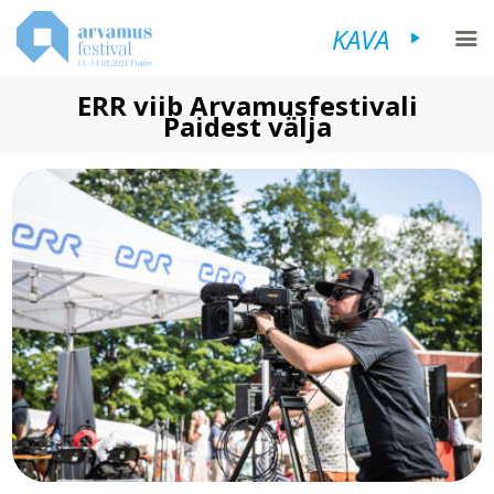
KAVA
ERR viib Arvamusfestivali
Paidest välja
FESTIVALIST
KAVA
KÜLASTAJALE
KORRALDAJALE